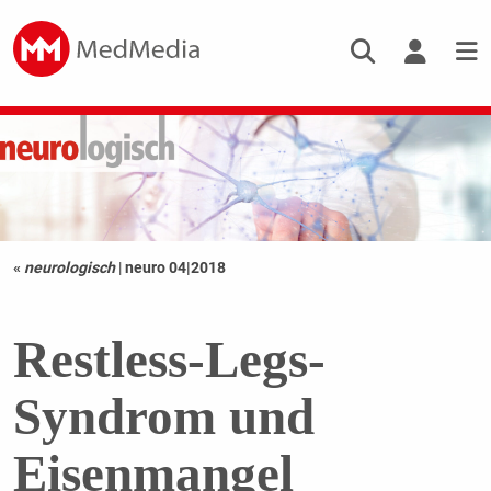
«
neurologisch
|
neuro 04|2018
Restless-Legs-
Syndrom und
Eisenmangel