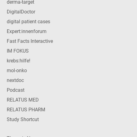
derma-target
DigitalDoctor
digital patient cases
Expert:innenforum
Fast Facts Interactive
IM FOKUS
krebs:hilfe!
mol-onko
nextdoc
Podcast
RELATUS MED
RELATUS PHARM
Study Shortcut