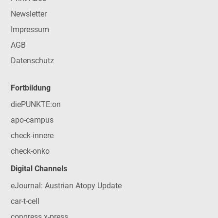
Newsletter
Impressum
AGB
Datenschutz
Fortbildung
diePUNKTE:on
apo-campus
check-innere
check-onko
Digital Channels
eJournal: Austrian Atopy Update
car-t-cell
congress x-press