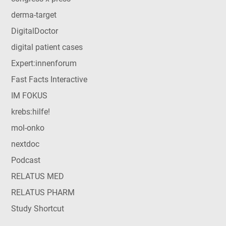
derma-target
DigitalDoctor
digital patient cases
Expert:innenforum
Fast Facts Interactive
IM FOKUS
krebs:hilfe!
mol-onko
nextdoc
Podcast
RELATUS MED
RELATUS PHARM
Study Shortcut