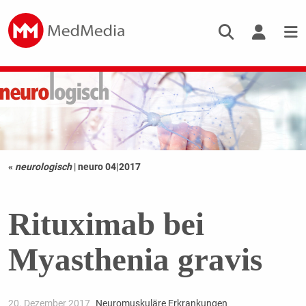
«
neurologisch
|
neuro 04|2017
Rituximab bei
Myasthenia gravis
20. Dezember 2017
Neuromuskuläre Erkrankungen