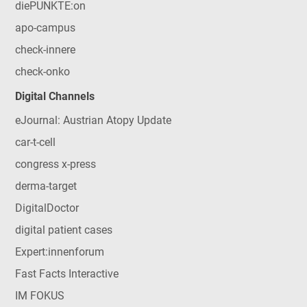
diePUNKTE:on
apo-campus
check-innere
check-onko
Digital Channels
eJournal: Austrian Atopy Update
car-t-cell
congress x-press
derma-target
DigitalDoctor
digital patient cases
Expert:innenforum
Fast Facts Interactive
IM FOKUS