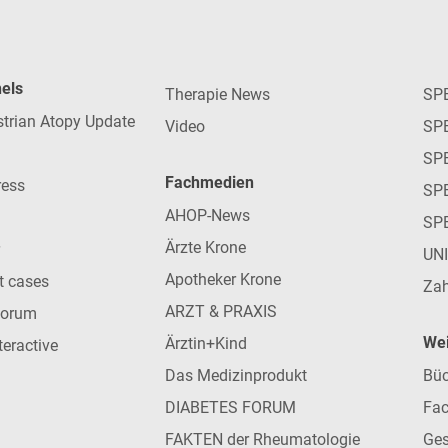
nels
Therapie News
SP
strian Atopy Update
Video
SP
SP
Fachmedien
ress
SPE
AHOP-News
SP
Ärzte Krone
UN
Apotheker Krone
nt cases
Zah
ARZT & PRAXIS
forum
Wei
Ärztin+Kind
teractive
Das Medizinprodukt
Büc
DIABETES FORUM
Fac
FAKTEN der Rheumatologie
Ges