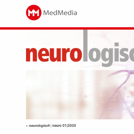
«
neurologisch
|
neuro 01|2020