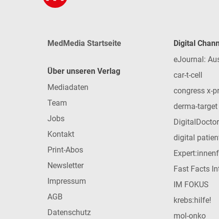
MedMedia Startseite
Digital Chan
eJournal: Au
Über unseren Verlag
car-t-cell
Mediadaten
congress x-p
Team
derma-target
Jobs
DigitalDoctor
Kontakt
digital patie
Print-Abos
Expert:innen
Newsletter
Fast Facts In
Impressum
IM FOKUS
AGB
krebs:hilfe!
Datenschutz
mol-onko