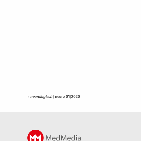
«
neurologisch
|
neuro 01|2020