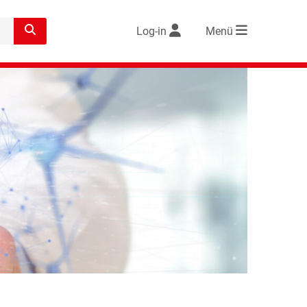
Log-in
Menü