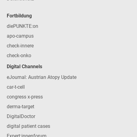
Fortbildung
diePUNKTE:on
apo-campus
check-innere
check-onko
Digital Channels
eJournal: Austrian Atopy Update
car-t-cell
congress x-press
derma-target
DigitalDoctor
digital patient cases
Expert:innenforum