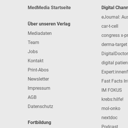
MedMedia Startseite
Digital Chan
eJournal: Au
Über unseren Verlag
car-t-cell
Mediadaten
congress x-p
Team
derma-target
Jobs
DigitalDoctor
Kontakt
digital patie
Print-Abos
Expert:innen
Newsletter
Fast Facts In
Impressum
IM FOKUS
AGB
krebs:hilfe!
Datenschutz
mol-onko
nextdoc
Fortbildung
Podcast