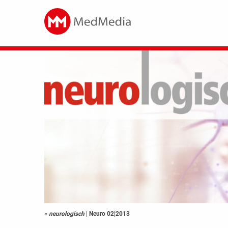
«
neurologisch
|
Neuro 02|2013