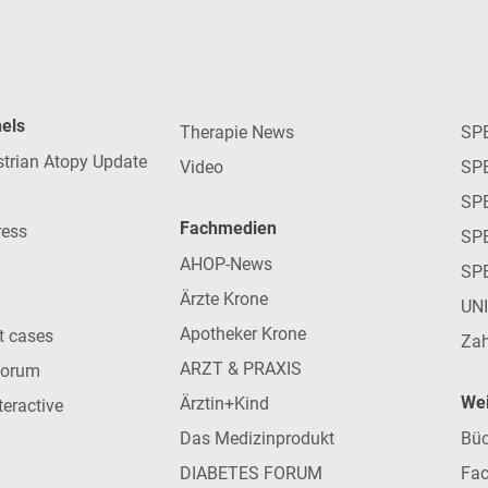
nels
Therapie News
SP
strian Atopy Update
Video
SP
SP
Fachmedien
ress
SPE
AHOP-News
SP
Ärzte Krone
UN
Apotheker Krone
nt cases
Zah
ARZT & PRAXIS
forum
Wei
Ärztin+Kind
teractive
Das Medizinprodukt
Büc
DIABETES FORUM
Fac