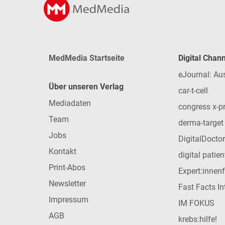
MedMedia Startseite
Digital Chan
eJournal: Au
Über unseren Verlag
car-t-cell
Mediadaten
congress x-p
Team
derma-target
Jobs
DigitalDoctor
Kontakt
digital patie
Print-Abos
Expert:innen
Newsletter
Fast Facts In
Impressum
IM FOKUS
AGB
krebs:hilfe!