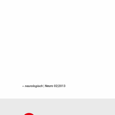
«
neurologisch
|
Neuro 02|2013