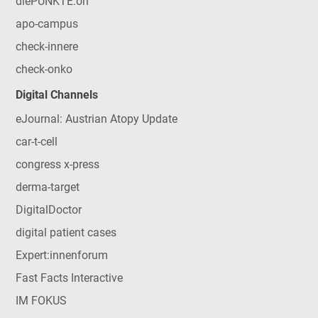
diePUNKTE:on
apo-campus
check-innere
check-onko
Digital Channels
eJournal: Austrian Atopy Update
car-t-cell
congress x-press
derma-target
DigitalDoctor
digital patient cases
Expert:innenforum
Fast Facts Interactive
IM FOKUS