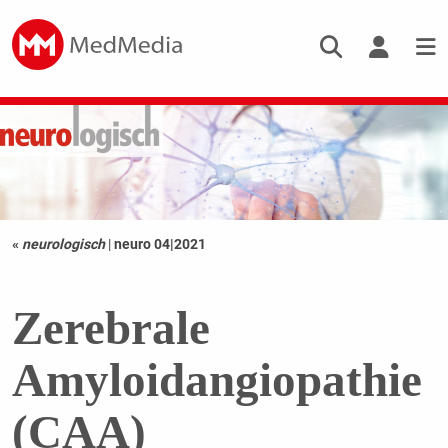
«
neurologisch
|
neuro 04|2021
Zerebrale
Amyloidangiopathie
(CAA)