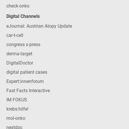
check-onko
Digital Channels
eJournal: Austrian Atopy Update
car-t-cell
congress x-press
derma-target
DigitalDoctor
digital patient cases
Expert:innenforum
Fast Facts Interactive
IM FOKUS
krebs:hilfe!
mol-onko
nextdoc