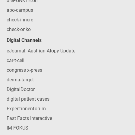
diePUNKTE:on
apo-campus
check-innere
check-onko
Digital Channels
eJournal: Austrian Atopy Update
car-t-cell
congress x-press
derma-target
DigitalDoctor
digital patient cases
Expert:innenforum
Fast Facts Interactive
IM FOKUS