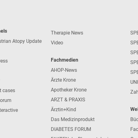
nels
Therapie News
SP
strian Atopy Update
Video
SP
SP
Fachmedien
ress
SPE
AHOP-News
SP
Ärzte Krone
UN
Apotheker Krone
nt cases
Zah
ARZT & PRAXIS
forum
Wei
Ärztin+Kind
teractive
Das Medizinprodukt
Büc
DIABETES FORUM
Fac