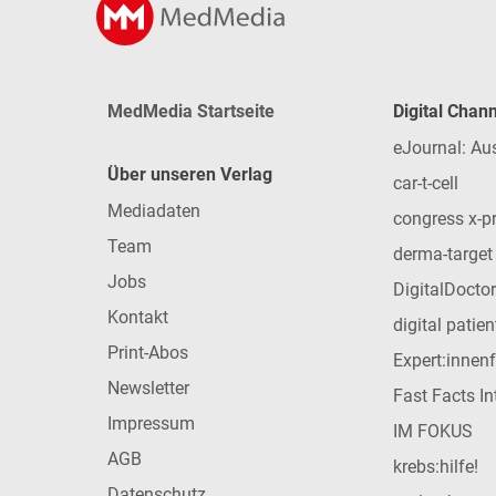
MedMedia Startseite
Digital Chan
eJournal: Au
Über unseren Verlag
car-t-cell
Mediadaten
congress x-p
Team
derma-target
Jobs
DigitalDoctor
Kontakt
digital patie
Print-Abos
Expert:innen
Newsletter
Fast Facts In
Impressum
IM FOKUS
AGB
krebs:hilfe!
Datenschutz