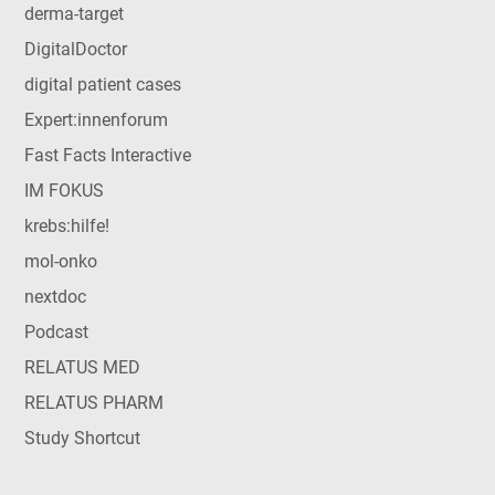
derma-target
DigitalDoctor
digital patient cases
Expert:innenforum
Fast Facts Interactive
IM FOKUS
krebs:hilfe!
mol-onko
nextdoc
Podcast
RELATUS MED
RELATUS PHARM
Study Shortcut