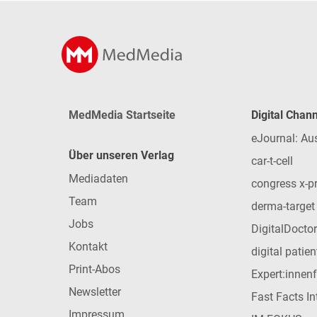
MedMedia Startseite
Digital Chan
eJournal: Au
Über unseren Verlag
car-t-cell
Mediadaten
congress x-p
Team
derma-target
Jobs
DigitalDoctor
Kontakt
digital patie
Print-Abos
Expert:innen
Newsletter
Fast Facts In
Impressum