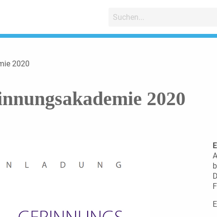
mie 2020
innungsakademie 2020
E
A
b
D
F
E