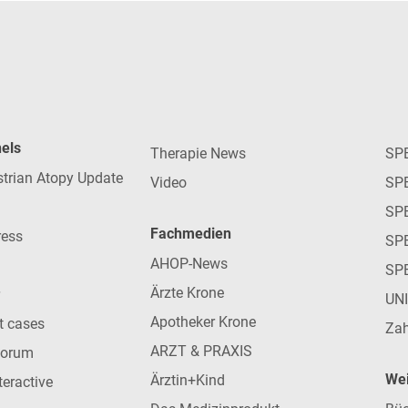
nels
Therapie News
SP
strian Atopy Update
Video
SP
SP
Fachmedien
ress
SPE
AHOP-News
SP
Ärzte Krone
UN
Apotheker Krone
nt cases
Zah
ARZT & PRAXIS
forum
Wei
Ärztin+Kind
teractive