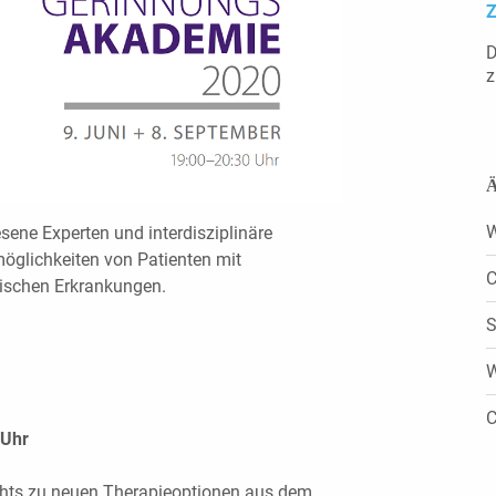
Z
D
z
Ä
W
ene Experten und interdisziplinäre
öglichkeiten von Patienten mit
C
ischen Erkrankungen.
S
W
C
 Uhr
ights zu neuen Therapieoptionen aus dem