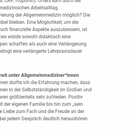
B, CRP, Troponin). Öfters kam auch der
edizinischen Arbeitsalltag.
tivierung der Allgemeinmedizin möglich? Die
bel bleiben. Eine Möglichkeit, um die
ch finanzielle Aspekte auszubessern, ist
 Dies würde sowohl didaktisch eine
pen schaffen als auch eine Verlängerung
dingt eine verlängerte Lehrpraxisdauer
eit unter Allgemeinmediziner*innen
nnen durfte ich die Erfahrung machen, dass
nen in der Selbstständigkeit im Großen und
en größtenteils sehr zufrieden. Positiv
t der eigenen Familie bis hin zum „sein
ie Liebe zum Fach und die Freude an der
 bei jedem Gespräch deutlich heraushören.