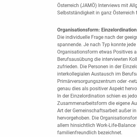
Österreich (JAMÖ) Interviews mit All
Selbstständigkeit in ganz Österreich 
Organisationsform: Einzelordinatio
Die individuelle Frage nach der geeig
spannende. Je nach Typ konnte jede d
Organisationsform etwas Positives a
Berufsausübung die interviewten Kol
zufrieden. Die Personen in der Einze
interkollegialen Austausch im Berufsa
Primärversorgungszentrum oder -ne
genau dies als positiver Aspekt herv
In der Einzelordination schien es je
Zusammenarbeitsform die eigene Aut
Art der Gemeinschaftsarbeit außer in
hervorgehoben. Die Organisationsfo
allem hinsichtlich Work-Life-Balance
familienfreundlich bezeichnet.