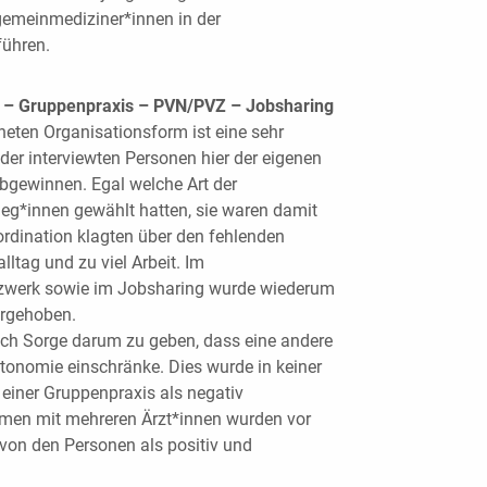
gemeinmediziner*innen in der
führen.
n – Gruppenpraxis – PVN/PVZ – Jobsharing
neten Organisationsform ist eine sehr
er interviewten Personen hier der eigenen
bgewinnen. Egal welche Art der
leg*innen gewählt hatten, sie waren damit
lordination klagten über den fehlenden
lltag und zu viel Arbeit. Im
tzwerk sowie im Jobsharing wurde wiederum
orgehoben.
doch Sorge darum zu geben, dass eine andere
onomie einschränke. Dies wurde in keiner
 einer Gruppenpraxis als negativ
rmen mit mehreren Ärzt*innen wurden vor
 von den Personen als positiv und