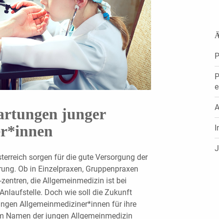
Ä
P
P
e
A
rtungen junger
er*innen
I
J
erreich sorgen für die gute Versorgung der
ung. Ob in Einzelpraxen, Gruppenpraxen
entren, die Allgemeinmedizin ist bei
Anlaufstelle. Doch wie soll die Zukunft
ngen Allgemeinmediziner*innen für ihre
h im Namen der jungen Allgemeinmedizin