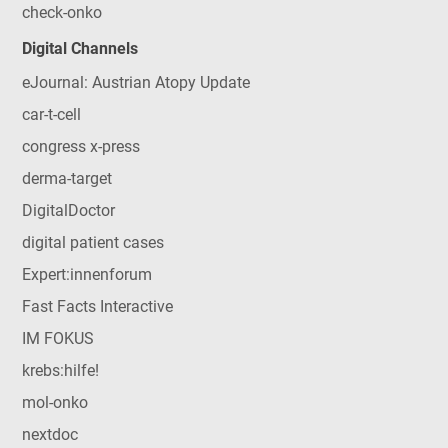
check-onko
Digital Channels
eJournal: Austrian Atopy Update
car-t-cell
congress x-press
derma-target
DigitalDoctor
digital patient cases
Expert:innenforum
Fast Facts Interactive
IM FOKUS
krebs:hilfe!
mol-onko
nextdoc