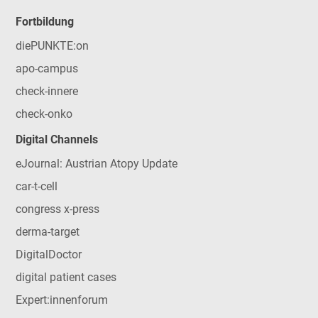
Fortbildung
diePUNKTE:on
apo-campus
check-innere
check-onko
Digital Channels
eJournal: Austrian Atopy Update
car-t-cell
congress x-press
derma-target
DigitalDoctor
digital patient cases
Expert:innenforum