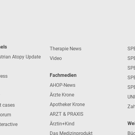
nels
Therapie News
SP
strian Atopy Update
Video
SP
SP
Fachmedien
ress
SPE
AHOP-News
SP
Ärzte Krone
UN
Apotheker Krone
nt cases
Zah
ARZT & PRAXIS
forum
Wei
Ärztin+Kind
teractive
Das Medizinprodukt
Büc