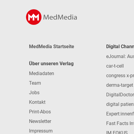
MedMedia Startseite
Digital Chan
eJournal: Au
Über unseren Verlag
car-t-cell
Mediadaten
congress x-p
Team
derma-target
Jobs
DigitalDoctor
Kontakt
digital patie
Print-Abos
Expert:innen
Newsletter
Fast Facts In
Impressum
IM FOKUS