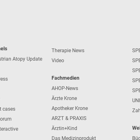
nels
Therapie News
SP
strian Atopy Update
Video
SP
SP
Fachmedien
ress
SPE
AHOP-News
SP
Ärzte Krone
UN
Apotheker Krone
nt cases
Zah
ARZT & PRAXIS
forum
Wei
Ärztin+Kind
teractive
Das Medizinprodukt
Büc