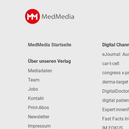
MedMedia Startseite
Digital Chan
eJournal: Au
Über unseren Verlag
car-t-cell
Mediadaten
congress x-p
Team
derma-target
Jobs
DigitalDoctor
Kontakt
digital patie
Print-Abos
Expert:innen
Newsletter
Fast Facts In
Impressum
IM FOKUS