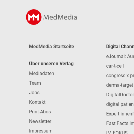
MedMedia Startseite
Digital Chan
eJournal: Au
Über unseren Verlag
car-t-cell
Mediadaten
congress x-p
Team
derma-target
Jobs
DigitalDoctor
Kontakt
digital patie
Print-Abos
Expert:innen
Newsletter
Fast Facts In
Impressum
IM FOKUS