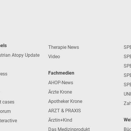
nels
Therapie News
SP
strian Atopy Update
Video
SP
SP
Fachmedien
ress
SPE
AHOP-News
SP
Ärzte Krone
UN
Apotheker Krone
nt cases
Zah
ARZT & PRAXIS
forum
Wei
Ärztin+Kind
teractive
Das Medizinprodukt
Büc