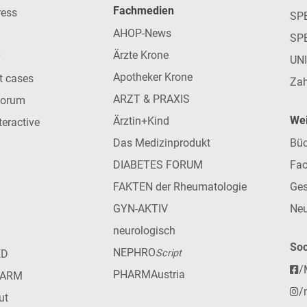
Fachmedien
ress
SPE
AHOP-News
SP
Ärzte Krone
UN
Apotheker Krone
nt cases
Zah
ARZT & PRAXIS
forum
Wei
Ärztin+Kind
teractive
Das Medizinprodukt
Büc
DIABETES FORUM
Fac
FAKTEN der Rheumatologie
Ges
GYN-AKTIV
Neu
neurologisch
Soc
NEPHRO
ED
Script
/
PHARMAustria
HARM
/
ut