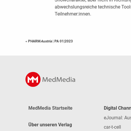
abwechslungsreiche technische Tools f
Teilnehmer:innen.
« PHARM
Austria
|
PA 01|2023
MedMedia Startseite
Digital Chan
eJournal: Au
Über unseren Verlag
car-t-cell