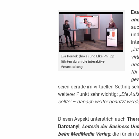
Eva
ah
auc
und
Int
„In
vir
Eva Pernek (links) und Elke Philipp
führten durch die inter­aktive
und
Veranstaltung.
für
gew
seien gerade im virtuellen Setting se
weiterer Punkt sehr wichtig:
„Die Auf
sollte! – danach weiter genutzt werde
Diesen Aspekt unterstrich auch
Ther
Barotanyi,
Leiterin der Business Unit
beim MedMedia Verlag
, die für ein 