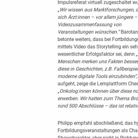
Impulsreferat virtuell zugeschaltet w
„Wir wissen aus Marktforschungen, 
sich Ärzt:innen – vor allem jüngere –
Videozusammenfassung von
Veranstaltungen wünschen.“
Barotan
betonte weiters, dass bei Fortbildung
mittels Video das Storytelling ein seh
wesentlicher Erfolgsfaktor sei, denn
„
Menschen merken uns Fakten besser
diese in Geschichten, z.B. Fallbeispie
moderne digitale Tools einzubinden“
aufgeht, zeige die Lernplattform C
„Onkolog:innen können über diese no
erwerben. Wir hatten zum Thema Bro
rund 500 Abschlüsse – das ist relativ 
Philipp empfahl abschließend, das hy
Fortbildungsveranstaltungen als Chan
Showcharakter, aber nicht in Richtun