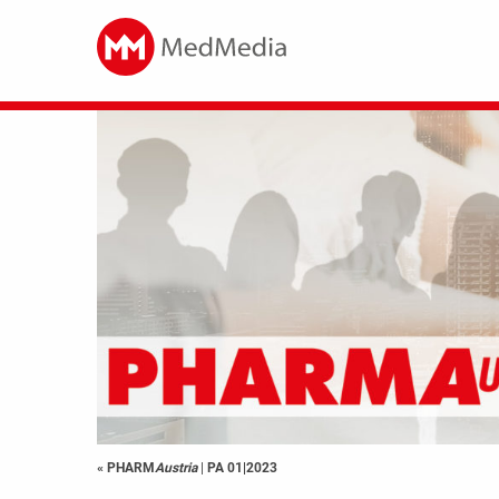
« PHARM
Austria
|
PA 01|2023