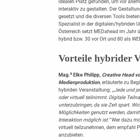
idealen Platz gefunden, um vor alle
interaktiv zu gestalten. Der Gestalt
gesetzt und die diversen Tools bieten
Spezialist in der digitalen/hybriden
Österreich setzt MEDahead im Jahr 
hybrid bzw. 30 vor Ort und 80 als W
Vorteile hybrider ­
a
Mag.
Elke Philipp,
Creative Head vo
Medienproduktion
, erläuterte zu Beg
hybriden Veranstaltung:
„Jede und je
oder virtuell teilnimmt. Digitale Teiln
unterzubringen, da sie Zeit spart. Wi
Möglichkeiten genutzt werden, damit 
Interaktion möglich ist.“
Wer dazu mot
virtuell teil­zunehmen, dem empfahl P
anzubieten.