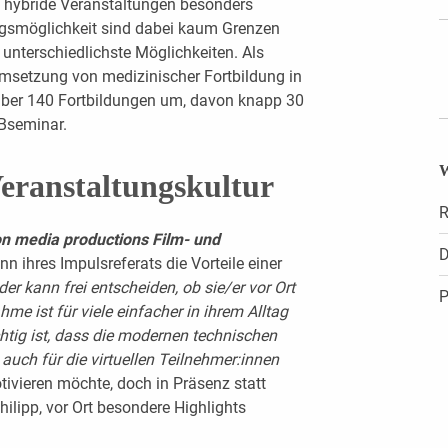
m hybride Veranstaltungen besonders
ungsmöglichkeit sind dabei kaum Grenzen
 unterschiedlichste Möglichkeiten. Als
 Umsetzung von medizinischer Fortbildung in
über 140 Fortbildungen um, davon knapp 30
EBseminar.
W
Veranstaltungskultur
R
n media productions Film- und
D
inn ihres Impulsreferats die Vorteile einer
der kann frei entscheiden, ob sie/er vor Ort
P
ahme ist für viele einfacher in ihrem Alltag
chtig ist, dass die modernen technischen
auch für die virtuellen Teilnehmer:innen
ivieren möchte, doch in Präsenz statt
hilipp, vor Ort besondere Highlights