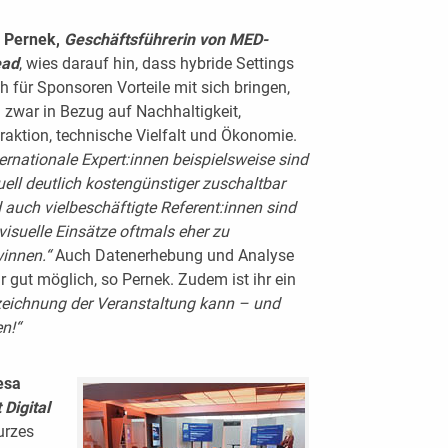
 Pernek,
Geschäftsführerin von MED­
ead
, wies darauf hin, dass hybride Settings
h für Sponsoren Vorteile mit sich bringen,
 zwar in Bezug auf Nachhaltigkeit,
eraktion, technische Vielfalt und Ökonomie.
ternationale Expert:innen beispielsweise sind
tuell deutlich kostengünstiger zuschaltbar
 auch vielbeschäftigte Referent:innen sind
 visuelle Einsätze oftmals eher zu
innen.“
Auch Datenerhebung und Analyse
hr gut möglich, so Pernek. Zudem ist ihr ein
zeichnung der Veranstaltung kann – und
n!“
esa
 Digital
kurzes