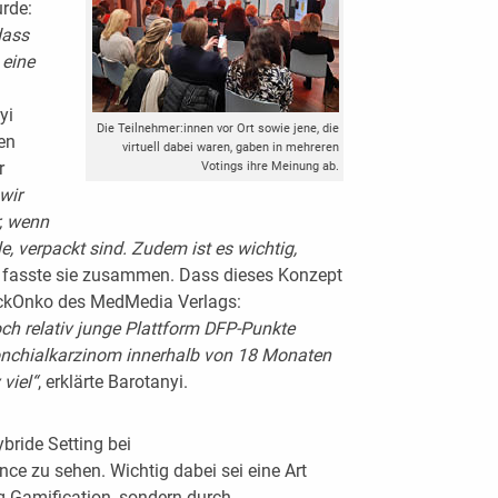
urde:
dass
 eine
yi
Die Teilnehmer:innen vor Ort sowie jene, die
en
virtuell dabei waren, gaben in mehreren
r
Votings ihre Meinung ab.
wir
, wenn
le, verpackt sind. Zudem ist es wichtig,
, fasste sie zusammen. Dass dieses Konzept
heckOnko des MedMedia Verlags:
ch relativ junge Plattform DFP-Punkte
nchialkarzinom innerhalb von 18 Monaten
viel“
, erklärte Barotanyi.
bride Setting bei
ce zu sehen. Wichtig dabei sei eine Art
g Gamification, sondern durch