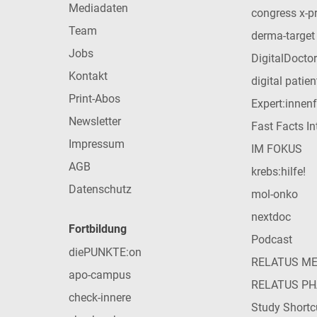
Mediadaten
congress x-p
Team
derma-target
Jobs
DigitalDoctor
Kontakt
digital patie
Print-Abos
Expert:innen
Newsletter
Fast Facts In
Impressum
IM FOKUS
AGB
krebs:hilfe!
Datenschutz
mol-onko
nextdoc
Fortbildung
Podcast
diePUNKTE:on
RELATUS M
apo-campus
RELATUS P
check-innere
Study Shortc