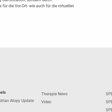
ür die ­Vor-Ort- wie auch für die virtuellen
nels
Therapie News
SP
strian Atopy Update
Video
SP
SP