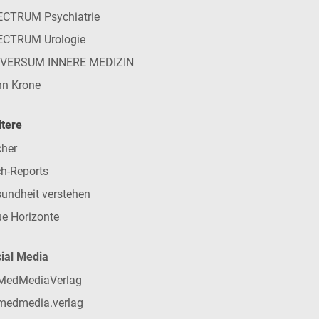
CTRUM Psychiatrie
ECTRUM Urologie
IVERSUM INNERE MEDIZIN
n Krone
tere
her
h-Reports
undheit verstehen
e Horizonte
ial Media
MedMediaVerlag
medmedia.verlag