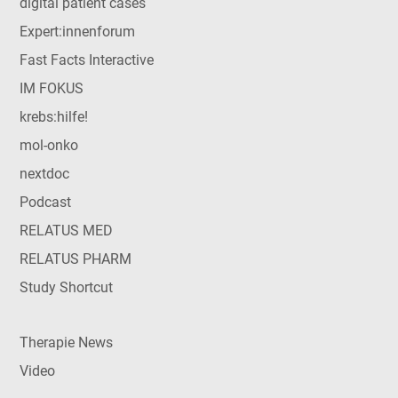
digital patient cases
Expert:innenforum
Fast Facts Interactive
IM FOKUS
krebs:hilfe!
mol-onko
nextdoc
Podcast
RELATUS MED
RELATUS PHARM
Study Shortcut
Therapie News
Video