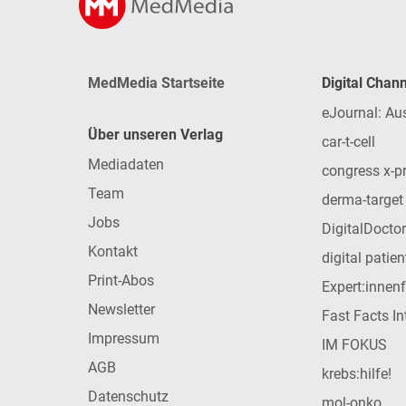
MedMedia Startseite
Digital Chan
eJournal: Au
Über unseren Verlag
car-t-cell
Mediadaten
congress x-p
Team
derma-target
Jobs
DigitalDoctor
Kontakt
digital patie
Print-Abos
Expert:innen
Newsletter
Fast Facts In
Impressum
IM FOKUS
AGB
krebs:hilfe!
Datenschutz
mol-onko