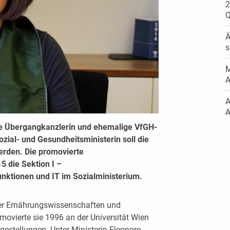
2
Q
Ä
s
M
A
A
A
e Übergangkanzlerin und ehemalige VfGH-
Sozial- und Gesundheitsministerin soll die
werden. Die promovierte
15 die Sektion I –
unktionen und IT im Sozialministerium.
der Ernährungswissenschaften und
ovierte sie 1996 an der Universität Wien
estellungen. Unter Ministerin Eleonore