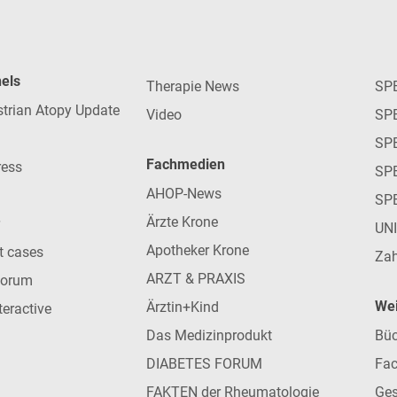
nels
Therapie News
SP
strian Atopy Update
Video
SP
SP
Fachmedien
ress
SPE
AHOP-News
SP
Ärzte Krone
UN
Apotheker Krone
nt cases
Zah
ARZT & PRAXIS
forum
Wei
Ärztin+Kind
teractive
Das Medizinprodukt
Büc
DIABETES FORUM
Fac
FAKTEN der Rheumatologie
Ges