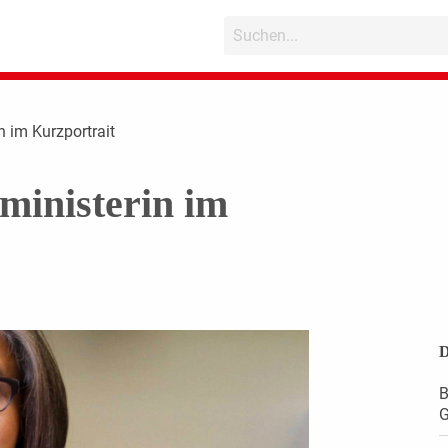
n im Kurzportrait
lministerin im
D
B
G