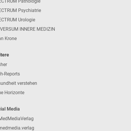
ECTRUM Pathologie
CTRUM Psychiatrie
ECTRUM Urologie
IVERSUM INNERE MEDIZIN
n Krone
tere
her
h-Reports
undheit verstehen
e Horizonte
ial Media
MedMediaVerlag
medmedia.verlag