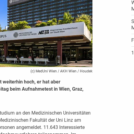
W
M
S
M
F
1
(c) MedUni Wien / AKH Wien / Houdek
 weiterhin hoch, er hat aber
eitag beim Aufnahmetest in Wien, Graz,
udium an den Medizinischen Universitäten
Medizinischen Fakultät der Uni Linz am
ersonen angemeldet. 11.643 Interessierte