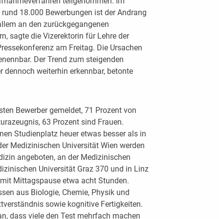
fnahmeverfahren teilgenommen. Im
 rund 18.000 Bewerbungen ist der Andrang
 allem an den zurückgegangenen
 sagte die Vizerektorin für Lehre der
 Pressekonferenz am Freitag. Die Ursachen
 benennbar. Der Trend zum steigenden
r dennoch weiterhin erkennbar, betonte
isten Bewerber gemeldet, 71 Prozent von
urazeugnis, 63 Prozent sind Frauen.
nen Studienplatz heuer etwas besser als in
er Medizinischen Universität Wien werden
izin angeboten, an der Medizinischen
dizinischen Universität Graz 370 und in Linz
mit Mittagspause etwa acht Stunden.
ssen aus Biologie, Chemie, Physik und
erständnis sowie kognitive Fertigkeiten.
n, dass viele den Test mehrfach machen