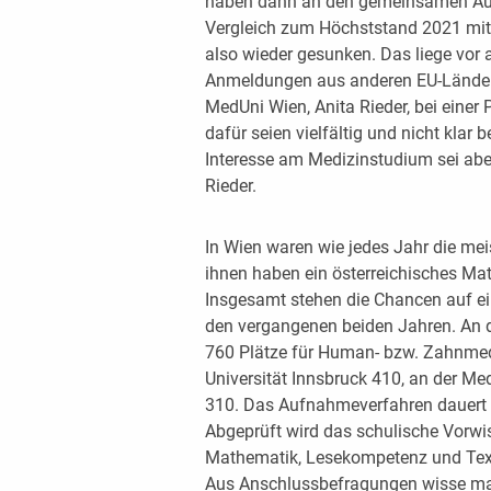
haben dann an den gemeinsamen Au
Vergleich zum Höchststand 2021 mit
also wieder gesunken. Das liege vor
Anmeldungen aus anderen EU-Ländern,
MedUni Wien, Anita Rieder, bei einer
dafür seien vielfältig und nicht klar
Interesse am Medizinstudium sei abe
Rieder.
In Wien waren wie jedes Jahr die me
ihnen haben ein österreichisches Mat
Insgesamt stehen die Chancen auf ei
den vergangenen beiden Jahren. An d
760 Plätze für Human- bzw. Zahnmed
Universität Innsbruck 410, an der Me
310. Das Aufnahmeverfahren dauert 
Abgeprüft wird das schulische Vorwi
Mathematik, Lesekompetenz und Textv
Aus Anschlussbefragungen wisse ma