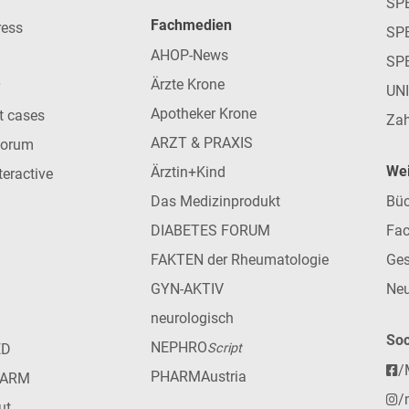
SP
Fachmedien
ress
SPE
AHOP-News
SP
Ärzte Krone
UN
Apotheker Krone
nt cases
Zah
ARZT & PRAXIS
forum
Wei
Ärztin+Kind
teractive
Das Medizinprodukt
Büc
DIABETES FORUM
Fac
FAKTEN der Rheumatologie
Ges
GYN-AKTIV
Neu
neurologisch
Soc
NEPHRO
ED
Script
/
PHARMAustria
HARM
/
ut