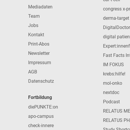
Mediadaten
congress x-p
Team
derma-target
Jobs
DigitalDoctor
Kontakt
digital patie
Print-Abos
Expert:innen
Newsletter
Fast Facts In
Impressum
IM FOKUS
AGB
krebs:hilfe!
Datenschutz
mol-onko
nextdoc
Fortbildung
Podcast
diePUNKTE:on
RELATUS M
apo-campus
RELATUS P
check-innere
Study Shortc