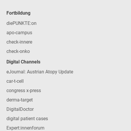
Fortbildung
diePUNKTE:on
apo-campus
check-innere
check-onko
Digital Channels
eJournal: Austrian Atopy Update
car-t-cell
congress x-press
derma-target
DigitalDoctor
digital patient cases
Expert:innenforum