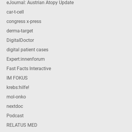
eJournal: Austrian Atopy Update
car-t-cell
congress x-press
derma-target
DigitalDoctor
digital patient cases
Expert:innenforum
Fast Facts Interactive
IM FOKUS
krebs:hilfe!
mol-onko
nextdoc
Podcast
RELATUS MED