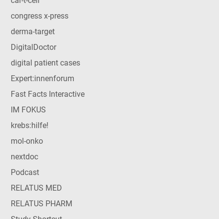
car-t-cell
congress x-press
derma-target
DigitalDoctor
digital patient cases
Expert:innenforum
Fast Facts Interactive
IM FOKUS
krebs:hilfe!
mol-onko
nextdoc
Podcast
RELATUS MED
RELATUS PHARM