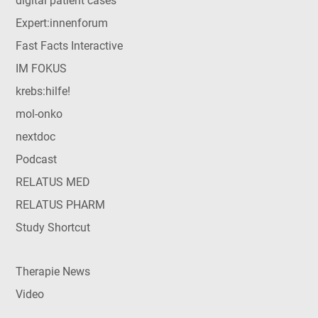
digital patient cases
Expert:innenforum
Fast Facts Interactive
IM FOKUS
krebs:hilfe!
mol-onko
nextdoc
Podcast
RELATUS MED
RELATUS PHARM
Study Shortcut
Therapie News
Video