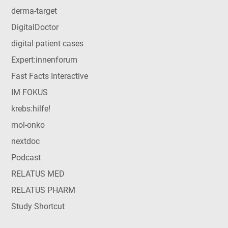
derma-target
DigitalDoctor
digital patient cases
Expert:innenforum
Fast Facts Interactive
IM FOKUS
krebs:hilfe!
mol-onko
nextdoc
Podcast
RELATUS MED
RELATUS PHARM
Study Shortcut