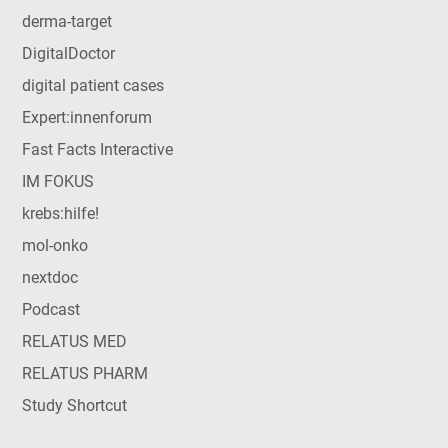
derma-target
DigitalDoctor
digital patient cases
Expert:innenforum
Fast Facts Interactive
IM FOKUS
krebs:hilfe!
mol-onko
nextdoc
Podcast
RELATUS MED
RELATUS PHARM
Study Shortcut