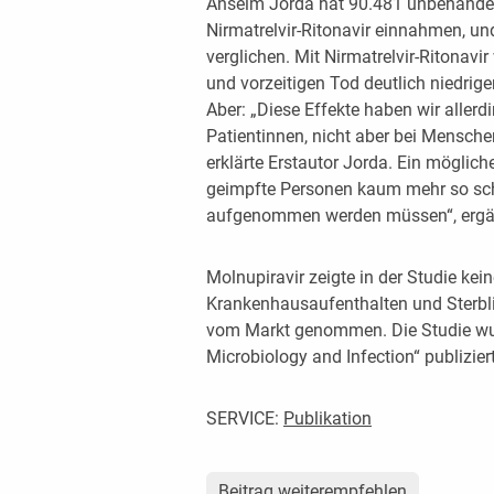
Anselm Jorda hat 90.481 unbehandel
Nirmatrelvir-Ritonavir einnahmen, u
verglichen. Mit Nirmatrelvir-Ritonav
und vorzeitigen Tod deutlich niedrig
Aber: „Diese Effekte haben wir allerd
Patientinnen, nicht aber bei Mensch
erklärte Erstautor Jorda. Ein möglich
geimpfte Personen kaum mehr so schw
aufgenommen werden müssen“, ergänzt
Molnupiravir zeigte in der Studie keine
Krankenhausaufenthalten und Sterbl
vom Markt genommen. Die Studie wurd
Microbiology and Infection“ publizier
SERVICE:
Publikation
Beitrag weiterempfehlen