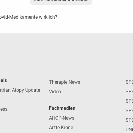
Covid-Medikamente wirklich?
nels
Therapie News
SP
strian Atopy Update
Video
SP
SP
Fachmedien
ress
SPE
AHOP-News
SP
Ärzte Krone
UN