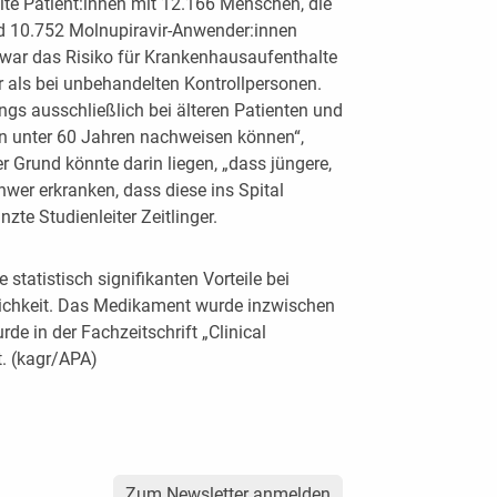
te Patient:innen mit 12.166 Menschen, die
nd 10.752 Molnupiravir-Anwender:innen
ir war das Risiko für Krankenhausaufenthalte
er als bei unbehandelten Kontrollpersonen.
ings ausschließlich bei älteren Patienten und
en unter 60 Jahren nachweisen können“,
er Grund könnte darin liegen, „dass jüngere,
er erkranken, dass diese ins Spital
e Studienleiter Zeitlinger.
 statistisch signifikanten Vorteile bei
ichkeit. Das Medikament wurde inzwischen
e in der Fachzeitschrift „Clinical
t. (kagr/APA)
Zum Newsletter anmelden