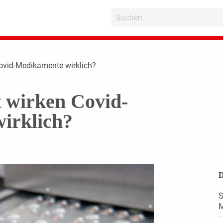
Covid-Medikamente wirklich?
t wirken Covid-
irklich?
D
S