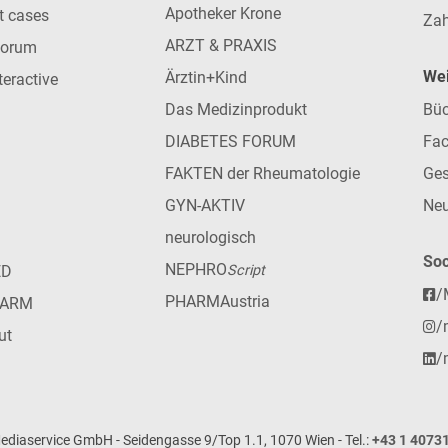
Apotheker Krone
nt cases
Zah
ARZT & PRAXIS
forum
Wei
Ärztin+Kind
teractive
Das Medizinprodukt
Büc
DIABETES FORUM
Fac
FAKTEN der Rheumatologie
Ges
GYN-AKTIV
Neu
neurologisch
Soc
NEPHRO
ED
Script
/
PHARMAustria
HARM
/
ut
/
iaservice GmbH - Seidengasse 9/Top 1.1, 1070 Wien - Tel.:
+43 1 4073