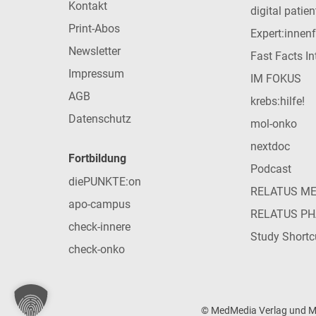
Kontakt
digital patie
Print-Abos
Expert:innen
Newsletter
Fast Facts In
Impressum
IM FOKUS
AGB
krebs:hilfe!
Datenschutz
mol-onko
nextdoc
Fortbildung
Podcast
diePUNKTE:on
RELATUS M
apo-campus
RELATUS P
check-innere
Study Shortc
check-onko
© MedMedia Verlag und Med