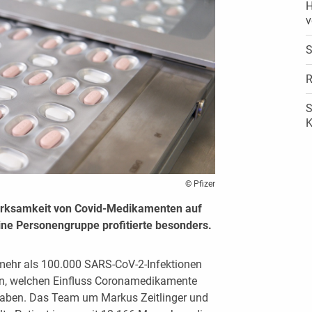
H
v
S
R
S
K
© Pfizer
irksamkeit von Covid-Medikamenten auf
Eine Personengruppe profitierte besonders.
mehr als 100.000 SARS-CoV-2-Infektionen
en, welchen Einfluss Coronamedikamente
 haben. Das Team um Markus Zeitlinger und