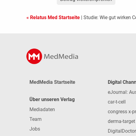
« Relatus Med Startseite
| Studie: Wie gut wirken 
MedMedia Startseite
Digital Chan
eJournal: Au
Über unseren Verlag
car-t-cell
Mediadaten
congress x-p
Team
derma-target
Jobs
DigitalDoctor