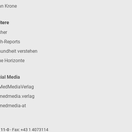
n Krone
tere
her
h-Reports
undheit verstehen
e Horizonte
ial Media
MedMediaVerlag
medmedia.verlag
medmedia-at
111-0
- Fax: +43 1 4073114