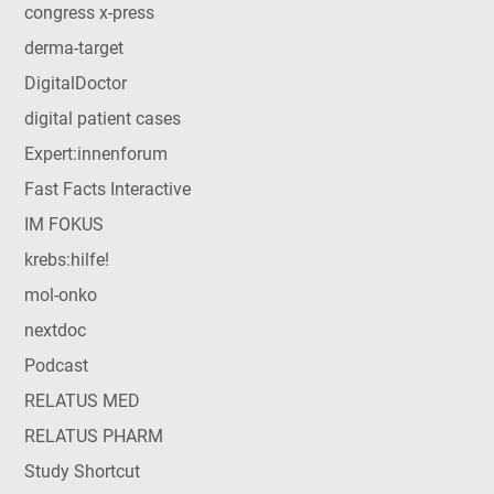
congress x-press
derma-target
DigitalDoctor
digital patient cases
Expert:innenforum
Fast Facts Interactive
IM FOKUS
krebs:hilfe!
mol-onko
nextdoc
Podcast
RELATUS MED
RELATUS PHARM
Study Shortcut