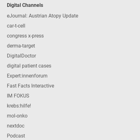
Digital Channels
eJournal: Austrian Atopy Update
car-t-cell
congress x-press
derma-target
DigitalDoctor
digital patient cases
Expert:innenforum
Fast Facts Interactive
IM FOKUS
krebs:hilfe!
mol-onko
nextdoc
Podcast