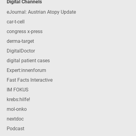
Digital Channels
eJournal: Austrian Atopy Update
car-t-cell
congress x-press
derma-target
DigitalDoctor
digital patient cases
Expert:innenforum
Fast Facts Interactive
IM FOKUS
krebs:hilfe!
mol-onko
nextdoc
Podcast