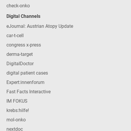
check-onko
Digital Channels
eJournal: Austrian Atopy Update
car-t-cell
congress x-press
derma-target
DigitalDoctor
digital patient cases
Expert:innenforum
Fast Facts Interactive
IM FOKUS
krebs:hilfe!
mol-onko
nextdoc