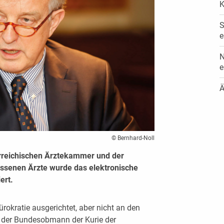
K
S
e
N
e
Ä
© Bernhard-Noll
rreichischen Ärztekammer und der
ssenen Ärzte wurde das elektronische
ert.
rokratie ausgerichtet, aber nicht an den
t der Bundesobmann der Kurie der