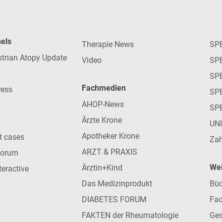
nels
Therapie News
SP
strian Atopy Update
Video
SP
SP
Fachmedien
ress
SPE
AHOP-News
SP
Ärzte Krone
UN
Apotheker Krone
nt cases
Zah
ARZT & PRAXIS
forum
Wei
Ärztin+Kind
teractive
Das Medizinprodukt
Büc
DIABETES FORUM
Fac
FAKTEN der Rheumatologie
Ges