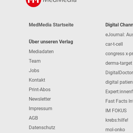
MedMedia Startseite
Digital Chan
eJournal: Au
Über unseren Verlag
car-t-cell
Mediadaten
congress x-p
Team
derma-target
Jobs
DigitalDoctor
Kontakt
digital patie
Print-Abos
Expert:innen
Newsletter
Fast Facts In
Impressum
IM FOKUS
AGB
krebs:hilfe!
Datenschutz
mol-onko