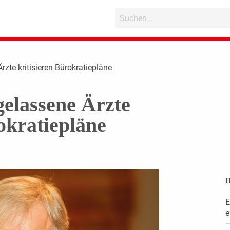
zte kritisieren Bürokratiepläne
elassene Ärzte
okratiepläne
D
E
e