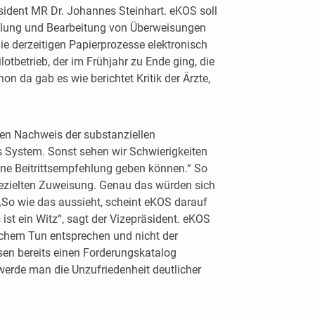
sident MR Dr. Johannes Steinhart. eKOS soll
ttlung und Bearbeitung von Überweisungen
e derzeitigen Papierprozesse elektronisch
lotbetrieb, der im Frühjahr zu Ende ging, die
on da gab es wie berichtet Kritik der Ärzte,
inen Nachweis der substanziellen
s System. Sonst sehen wir Schwierigkeiten
ine Beitrittsempfehlung geben können.“ So
gezielten Zuweisung. Genau das würden sich
„So wie das aussieht, scheint eKOS darauf
ist ein Witz“, sagt der Vizepräsident. eKOS
chem Tun entsprechen und nicht der
ssen bereits einen Forderungskatalog
werde man die Unzufriedenheit deutlicher