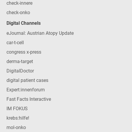
check-innere
check-onko
Digital Channels
eJournal: Austrian Atopy Update
car-t-cell
congress x-press
derma-target
DigitalDoctor
digital patient cases
Expert:innenforum
Fast Facts Interactive
IM FOKUS
krebs:hilfe!
mol-onko