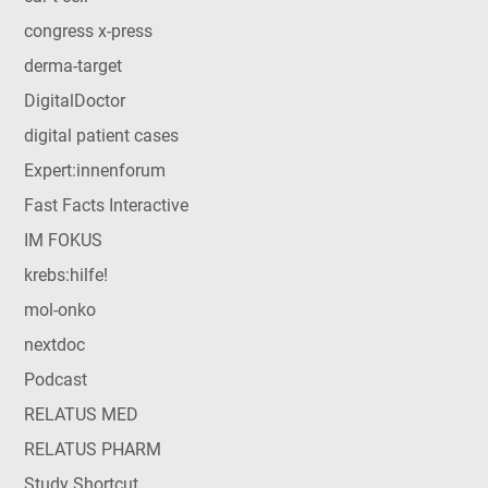
congress x-press
derma-target
DigitalDoctor
digital patient cases
Expert:innenforum
Fast Facts Interactive
IM FOKUS
krebs:hilfe!
mol-onko
nextdoc
Podcast
RELATUS MED
RELATUS PHARM
Study Shortcut