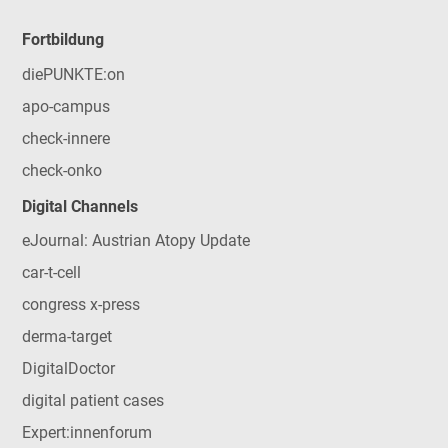
Fortbildung
diePUNKTE:on
apo-campus
check-innere
check-onko
Digital Channels
eJournal: Austrian Atopy Update
car-t-cell
congress x-press
derma-target
DigitalDoctor
digital patient cases
Expert:innenforum