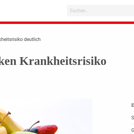
heitsrisiko deutlich
ken Krankheitsrisiko
D
S
G