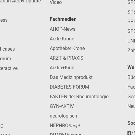
strian Atopy Update
Video
SP
SP
Fachmedien
ress
SPE
AHOP-News
SP
Ärzte Krone
UN
Apotheker Krone
nt cases
Zah
ARZT & PRAXIS
forum
Wei
Ärztin+Kind
teractive
Das Medizinprodukt
Büc
DIABETES FORUM
Fac
FAKTEN der Rheumatologie
Ges
GYN-AKTIV
Neu
neurologisch
Soc
NEPHRO
ED
Script
/