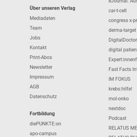
eJournal: Au
Über unseren Verlag
car-t-cell
Mediadaten
congress x-p
Team
derma-target
Jobs
DigitalDoctor
Kontakt
digital patie
Print-Abos
Expert:innen
Newsletter
Fast Facts In
Impressum
IM FOKUS
AGB
krebs:hilfe!
Datenschutz
mol-onko
nextdoc
Fortbildung
Podcast
diePUNKTE:on
RELATUS M
apo-campus