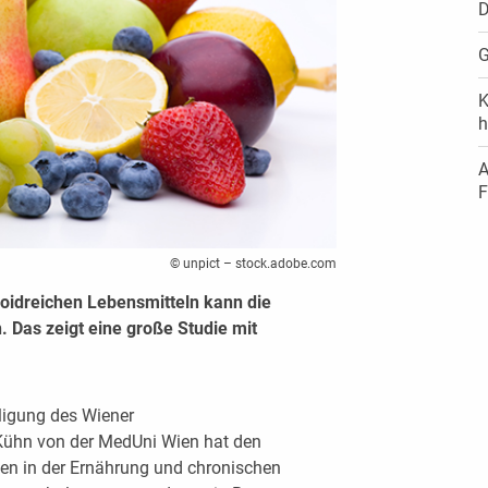
G
K
h
A
F
© unpict – stock.adobe.com
onoidreichen Lebensmitteln kann die
. Das zeigt eine große Studie mit
iligung des Wiener
Kühn von der MedUni Wien hat den
 in der Ernährung und chronischen