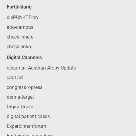
Fortbildung
diePUNKTE:on
apo-campus
check-innere
check-onko
Digital Channels
eJournal: Austrian Atopy Update
car-t-cell
congress x-press
derma-target
DigitalDoctor
digital patient cases
Expert:innenforum
Fast Facts Interactive