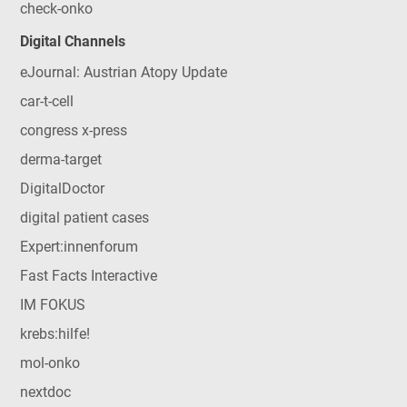
check-onko
Digital Channels
eJournal: Austrian Atopy Update
car-t-cell
congress x-press
derma-target
DigitalDoctor
digital patient cases
Expert:innenforum
Fast Facts Interactive
IM FOKUS
krebs:hilfe!
mol-onko
nextdoc