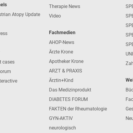
nels
Therapie News
SP
strian Atopy Update
Video
SP
SP
Fachmedien
ress
SPE
AHOP-News
SP
Ärzte Krone
UN
Apotheker Krone
nt cases
Zah
ARZT & PRAXIS
forum
Wei
Ärztin+Kind
teractive
Das Medizinprodukt
Büc
DIABETES FORUM
Fac
FAKTEN der Rheumatologie
Ges
GYN-AKTIV
Neu
neurologisch