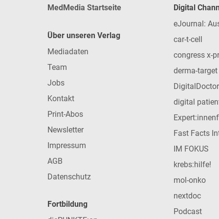
MedMedia Startseite
Digital Chan
eJournal: Au
Über unseren Verlag
car-t-cell
Mediadaten
congress x-p
Team
derma-target
Jobs
DigitalDoctor
Kontakt
digital patie
Print-Abos
Expert:innen
Newsletter
Fast Facts In
Impressum
IM FOKUS
AGB
krebs:hilfe!
Datenschutz
mol-onko
nextdoc
Fortbildung
Podcast