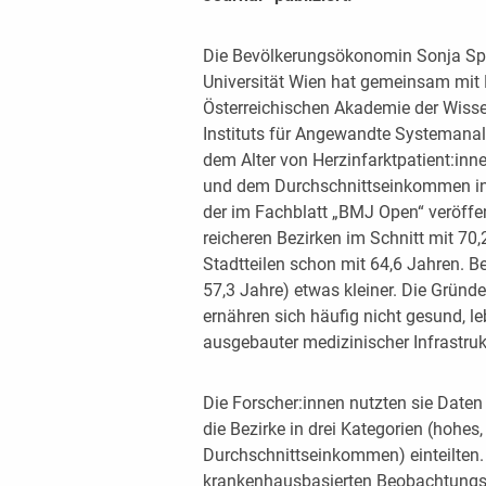
Die Bevölkerungsökonomin Sonja Spit
Universität Wien hat gemeinsam mit 
Österreichischen Akademie der Wiss
Instituts für Angewandte Systeman
dem Alter von Herzinfarktpatient:inn
und dem Durchschnittseinkommen in 
der im Fachblatt „BMJ Open“ veröffen
reicheren Bezirken im Schnitt mit 70,
Stadtteilen schon mit 64,6 Jahren. Be
57,3 Jahre) etwas kleiner. Die Grü
ernähren sich häufig nicht gesund, le
ausgebauter medizinischer Infrastruk
Die Forscher:innen nutzten sie Daten 
die Bezirke in drei Kategorien (hohes,
Durchschnittseinkommen) einteilten.
krankenhausbasierten Beobachtungsd