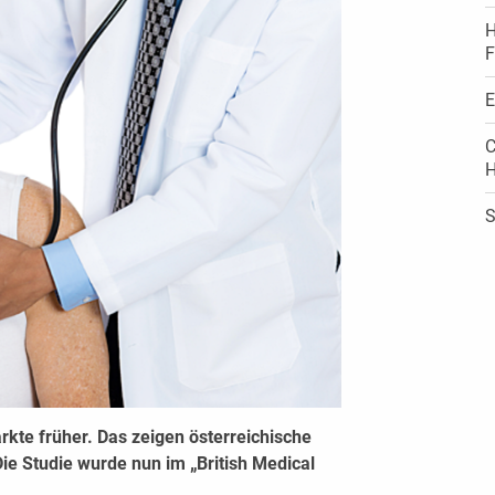
H
F
E
C
H
S
kte früher. Das zeigen österreichische
ie Studie wurde nun im „British Medical