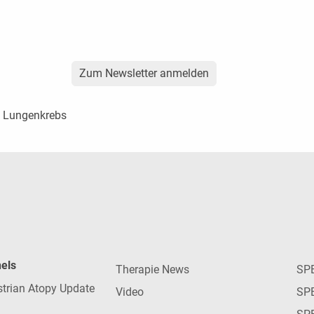
Zum Newsletter anmelden
n Lungenkrebs
nels
Therapie News
SP
strian Atopy Update
Video
SP