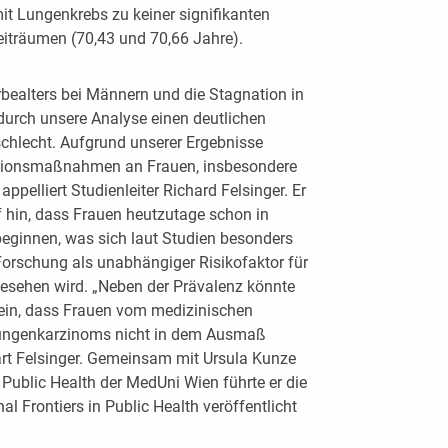
t Lungenkrebs zu keiner signifikanten
iträumen (70,43 und 70,66 Jahre).
rbealters bei Männern und die Stagnation in
 durch unsere Analyse einen deutlichen
chlecht. Aufgrund unserer Ergebnisse
ntionsmaßnahmen an Frauen, insbesondere
appelliert Studienleiter Richard Felsinger. Er
f hin, dass Frauen heutzutage schon in
eginnen, was sich laut Studien besonders
Forschung als unabhängiger Risikofaktor für
esehen wird. „Neben der Prävalenz könnte
 sein, dass Frauen vom medizinischen
 Lungenkarzinoms nicht in dem Ausmaß
lärt Felsinger. Gemeinsam mit Ursula Kunze
Public Health der MedUni Wien führte er die
l Frontiers in Public Health veröffentlicht