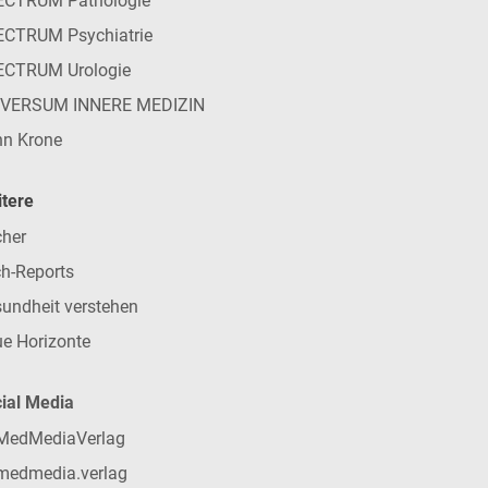
ECTRUM Pathologie
CTRUM Psychiatrie
ECTRUM Urologie
IVERSUM INNERE MEDIZIN
n Krone
tere
her
h-Reports
undheit verstehen
e Horizonte
ial Media
MedMediaVerlag
medmedia.verlag