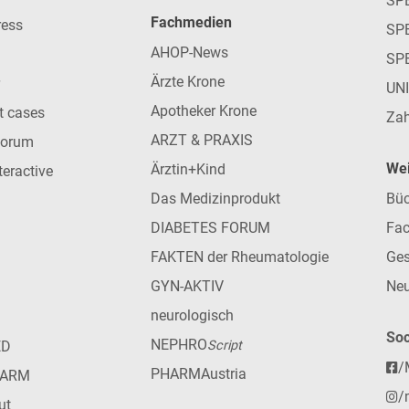
SP
Fachmedien
ress
SPE
AHOP-News
SP
Ärzte Krone
UN
Apotheker Krone
nt cases
Zah
ARZT & PRAXIS
forum
Wei
Ärztin+Kind
teractive
Das Medizinprodukt
Büc
DIABETES FORUM
Fac
FAKTEN der Rheumatologie
Ges
GYN-AKTIV
Neu
neurologisch
Soc
NEPHRO
ED
Script
/
PHARMAustria
HARM
/
ut