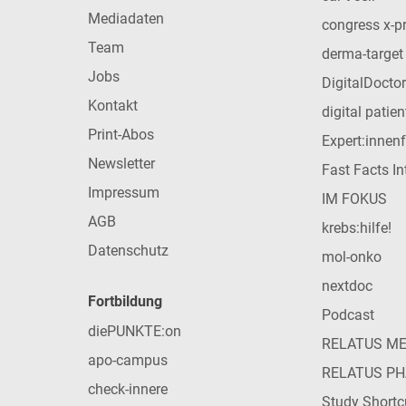
Mediadaten
congress x-p
Team
derma-target
Jobs
DigitalDoctor
Kontakt
digital patie
Print-Abos
Expert:innen
Newsletter
Fast Facts In
Impressum
IM FOKUS
AGB
krebs:hilfe!
Datenschutz
mol-onko
nextdoc
Fortbildung
Podcast
diePUNKTE:on
RELATUS M
apo-campus
RELATUS P
check-innere
Study Shortc