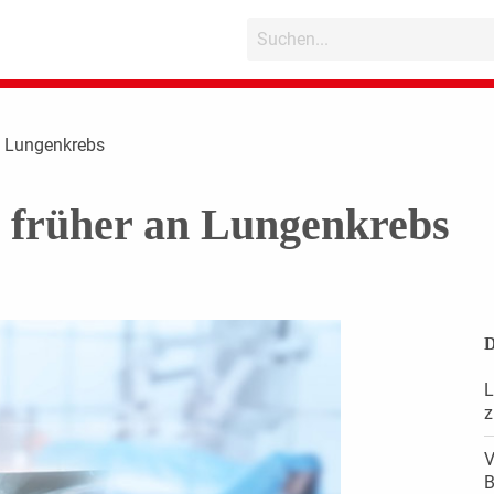
n Lungenkrebs
 früher an Lungenkrebs
D
L
z
V
B