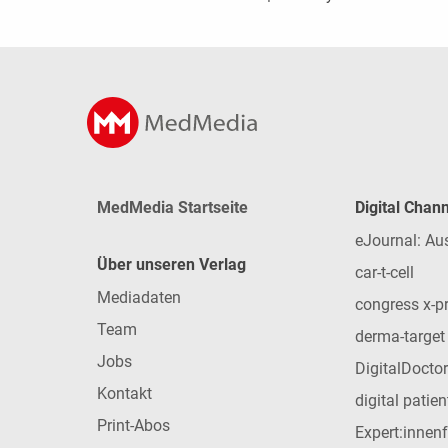
MedMedia Startseite
Digital Chan
eJournal: Au
Über unseren Verlag
car-t-cell
Mediadaten
congress x-p
Team
derma-target
Jobs
DigitalDoctor
Kontakt
digital patie
Print-Abos
Expert:innen