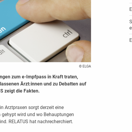
E
S
e
E
© ELGA
gen zum e-Impfpass in Kraft traten,
elassenen Ärzt:innen und zu Debatten auf
S zeigt die Fakten.
n Arztpraxen sorgt derzeit eine
en gehypt wird und wo Behauptungen
 sind. RELATUS hat nachrecherchiert.