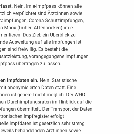
fasst.
Nein. Im e-Impfpass können alle
lich verpflichtet sind Ärzt:innen sowie
nzaimpfungen, Corona-Schutzimpfungen,
 Mpox (früher: Affenpocken) im e-
entieren. Das Ziel: ein Überblick zu
ende Ausweitung auf alle Impfungen ist
en sind freiwillig. Es besteht die
 Zusatzleistung, vorangegangene Impfungen
pfpass übertragen zu lassen.
en Impfdaten ein.
Nein. Statistische
mit anonymisierten Daten statt. Eine
onen ist generell nicht möglich. Der WHO
nen Durchimpfungsraten im Hinblick auf die
pfungen übermittelt. Der Transport der Daten
tronischen Impfregister erfolgt
uelle Impfdaten ist gesetzlich sehr streng
 jeweils behandelnden Ärzt:innen sowie