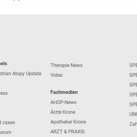
nels
Therapie News
SP
strian Atopy Update
Video
SP
SP
Fachmedien
ress
SPE
AHOP-News
SP
Ärzte Krone
UN
Apotheker Krone
nt cases
Zah
ARZT & PRAXIS
forum