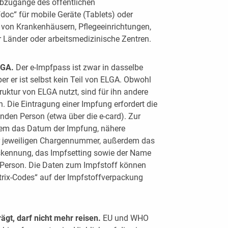
ebzugänge des öffentlichen
oc“ für mobile Geräte (Tablets) oder
 von Krankenhäusern, Pflegeeinrichtungen,
 Länder oder arbeitsmedizinische Zentren.
LGA.
Der e-Impfpass ist zwar in dasselbe
er er ist selbst kein Teil von ELGA. Obwohl
ruktur von ELGA nutzt, sind für ihn andere
 Die Eintragung einer Impfung erfordert die
enden Person (etwa über die e-card). Zur
em das Datum der Impfung, nähere
r jeweiligen Chargennummer, außerdem das
ennung, das Impfsetting sowie der Name
n Person. Die Daten zum Impfstoff können
rix-Codes“ auf der Impfstoffverpackung
ägt, darf nicht mehr reisen.
EU und WHO