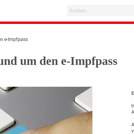
en e-Impfpass
und um den e-Impfpass
D
I
A
A
v