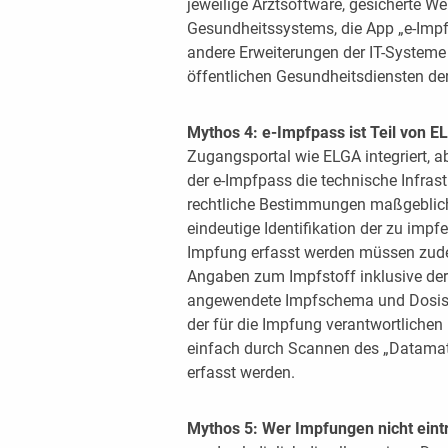
jeweilige Arztsoftware, gesicherte W
Gesundheitssystems, die App „e-Impfd
andere Erweiterungen der IT-Systeme
öffentlichen Gesundheitsdiensten der
Mythos 4: e-Impfpass ist Teil von E
Zugangsportal wie ELGA integriert, ab
der e-Impfpass die technische Infrast
rechtliche Bestimmungen maßgeblich.
eindeutige Identifikation der zu impf
Impfung erfasst werden müssen zud
Angaben zum Impfstoff inklusive de
angewendete Impfschema und Dosisk
der für die Impfung verantwortliche
einfach durch Scannen des „Datamat
erfasst werden.
Mythos 5: Wer Impfungen nicht eintr