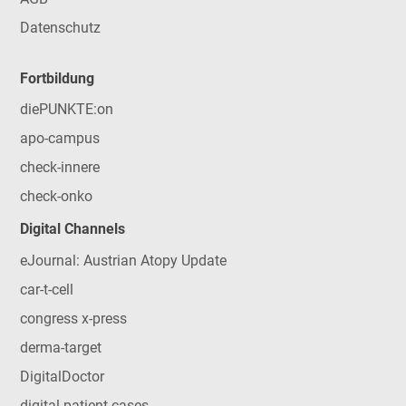
Datenschutz
Fortbildung
diePUNKTE:on
apo-campus
check-innere
check-onko
Digital Channels
eJournal: Austrian Atopy Update
car-t-cell
congress x-press
derma-target
DigitalDoctor
digital patient cases