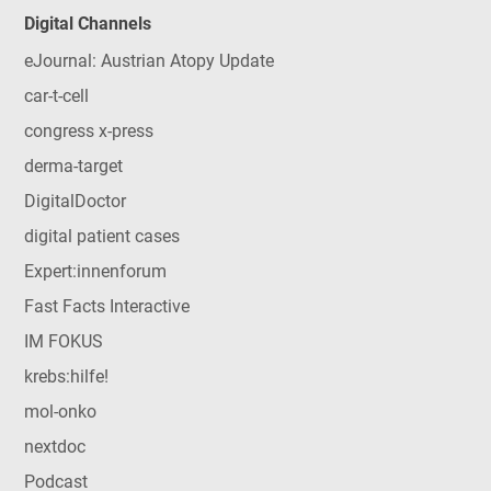
Digital Channels
eJournal: Austrian Atopy Update
car-t-cell
congress x-press
derma-target
DigitalDoctor
digital patient cases
Expert:innenforum
Fast Facts Interactive
IM FOKUS
krebs:hilfe!
mol-onko
nextdoc
Podcast