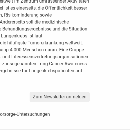
eltweit im Zentrum umfassender Aktivitäten
st es einerseits, die Öffentlichkeit besser
n, Risikominderung sowie
dererseits soll die medizinische
e Behandlungsergebnisse und die Situation
 Lungenkrebs ist laut
die häufigste Tumorerkrankung weltweit.
h knapp 4.000 Menschen daran. Eine Gruppe
- und Interessensvertretungsorganisationen
er zur sogenannten Lung Cancer Awareness
rgebnisse für Lungenkrebspatienten auf
Zum Newsletter anmelden
 Vorsorge-Untersuchungen