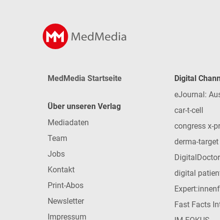
MedMedia Startseite
Digital Chan
eJournal: Au
Über unseren Verlag
car-t-cell
Mediadaten
congress x-p
Team
derma-target
Jobs
DigitalDoctor
Kontakt
digital patie
Print-Abos
Expert:innen
Newsletter
Fast Facts In
Impressum