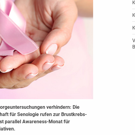
K
K
K
V
B
sorgeuntersuchungen verhindern: Die
haft für Senologie rufen zur Brustkrebs-
st parallel Awareness-Monat für
iativen.