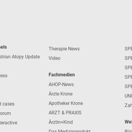
nels
Therapie News
SP
strian Atopy Update
Video
SP
SP
Fachmedien
ress
SPE
AHOP-News
SP
Ärzte Krone
UN
Apotheker Krone
nt cases
Zah
ARZT & PRAXIS
forum
Wei
Ärztin+Kind
teractive
Das Medizinprodukt
Büc