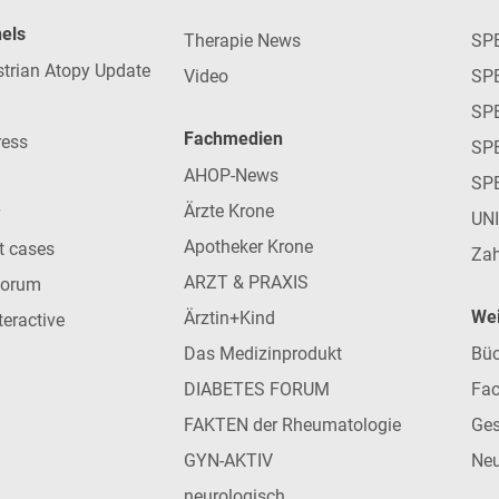
nels
Therapie News
SP
strian Atopy Update
Video
SP
SP
Fachmedien
ress
SPE
AHOP-News
SP
Ärzte Krone
UN
Apotheker Krone
nt cases
Zah
ARZT & PRAXIS
forum
Wei
Ärztin+Kind
teractive
Das Medizinprodukt
Büc
DIABETES FORUM
Fac
FAKTEN der Rheumatologie
Ges
GYN-AKTIV
Neu
neurologisch