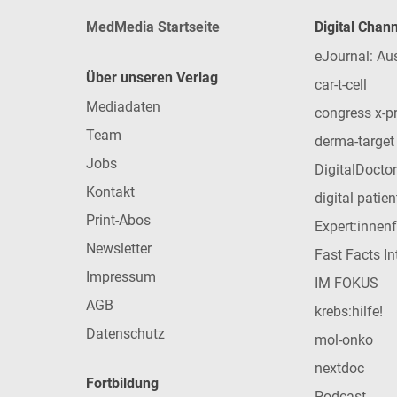
MedMedia Startseite
Digital Chan
eJournal: Au
Über unseren Verlag
car-t-cell
Mediadaten
congress x-p
Team
derma-target
Jobs
DigitalDoctor
Kontakt
digital patie
Print-Abos
Expert:innen
Newsletter
Fast Facts In
Impressum
IM FOKUS
AGB
krebs:hilfe!
Datenschutz
mol-onko
nextdoc
Fortbildung
Podcast