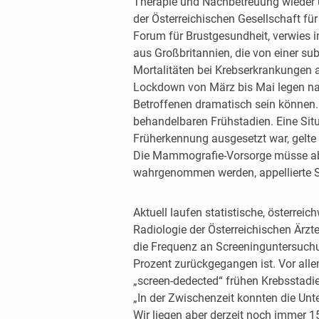
Therapie und Nachbetreuung wieder 
der Österreichischen Gesellschaft für
Forum für Brustgesundheit, verwie
aus Großbritannien, die von einer s
Mortalitäten bei Krebserkrankungen 
Lockdown von März bis Mai legen na
Betroffenen dramatisch sein können. D
behandelbaren Frühstadien. Eine Sit
Früherkennung ausgesetzt war, gelte
Die Mammografie-Vorsorge müsse ab
wahrgenommen werden, appellierte S
Aktuell laufen statistische, österre
Radiologie der Österreichischen Ärzt
die Frequenz an Screeninguntersuch
Prozent zurückgegangen ist. Vor al
„screen-dedected“ frühen Krebsstadien
„In der Zwischenzeit konnten die Un
Wir liegen aber derzeit noch immer 1