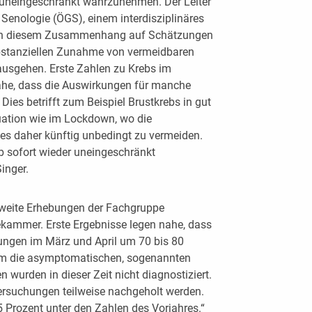
uneingeschränkt wahrzunehmen. Der Leiter
 Senologie (ÖGS), einem interdisziplinäres
s in diesem Zusammenhang auf Schätzungen
ubstanziellen Zunahme von vermeidbaren
ausgehen. Erste Zahlen zu Krebs im
he, dass die Auswirkungen für manche
ies betrifft zum Beispiel Brustkrebs in gut
uation wie im Lockdown, wo die
 es daher künftig unbedingt zu vermeiden.
 sofort wieder uneingeschränkt
inger.
ichweite Erhebungen der Fachgruppe
ekammer. Erste Ergebnisse legen nahe, dass
ungen im März und April um 70 bis 80
lem die asymptomatischen, sogenannten
 wurden in dieser Zeit nicht diagnostiziert.
tersuchungen teilweise nachgeholt werden.
5 Prozent unter den Zahlen des Vorjahres.“