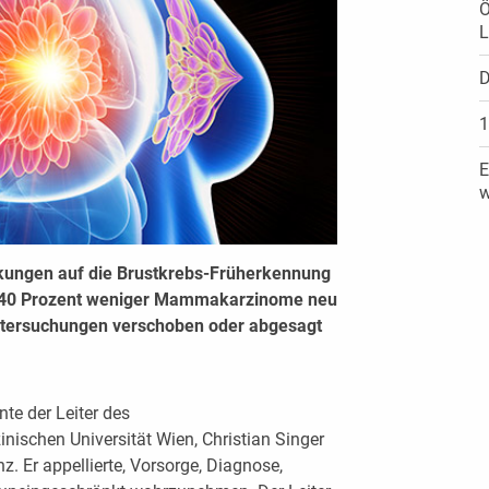
Ö
L
D
1
E
w
kungen auf die Brustkrebs-Früherkennung
den 40 Prozent weniger Mammakarzinome neu
euntersuchungen verschoben oder abgesagt
te der Leiter des
ischen Universität Wien, Christian Singer
. Er appellierte, Vorsorge, Diagnose,