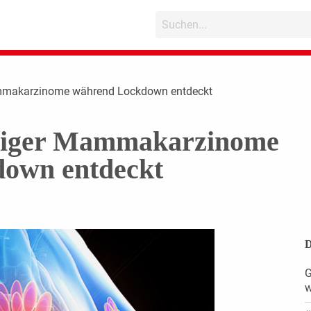
ammakarzinome während Lockdown entdeckt
eniger Mammakarzinome
own entdeckt
D
G
w