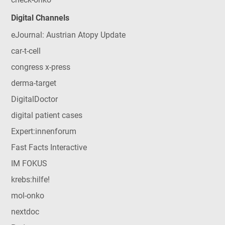
Digital Channels
eJournal: Austrian Atopy Update
car-t-cell
congress x-press
derma-target
DigitalDoctor
digital patient cases
Expert:innenforum
Fast Facts Interactive
IM FOKUS
krebs:hilfe!
mol-onko
nextdoc